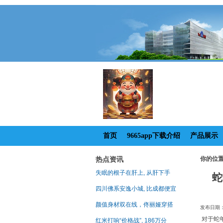
首页
9665app下载介绍
产品展示
热点资讯
你的位
失眠的根子在肝上, 从肝下手
蛇
四川佛系安逸小城, 比成都便宜
颜值身材双在线，佟丽娅穿搭
发布日期：2
对于蛇
红米打响“价格战”, 186万分