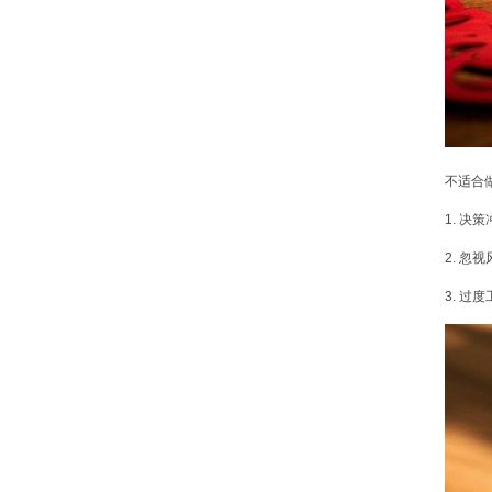
不适合
1. 
2. 
3. 