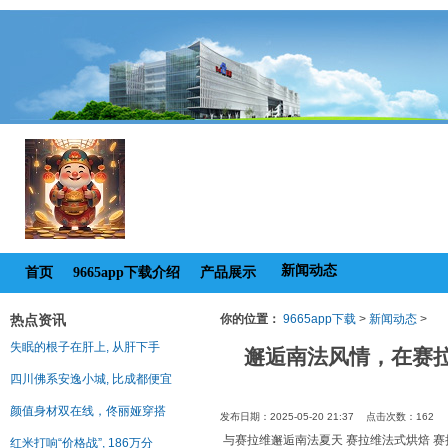
新闻动态
首页
9665app下载介绍
产品展示
热点资讯
你的位置：
9665app下载
>
新闻动态
>
失眠的根子在肝上, 从肝下手
邂逅南法风情，在赛
四川佛系安逸小城, 比成都便宜
颜值身材双在线，佟丽娅穿搭
发布日期：2025-05-20 21:37 点击次数：162
与赛拉维邂逅南法夏天 赛拉维法式烘焙 赛
红米打响“价格战”, 186万分