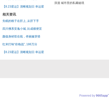
浪漫 城市里的私藏秘境
【8.23星运】清晰规划日 幸运星
相关资讯
失眠的根子在肝上, 从肝下手
四川佛系安逸小城, 比成都便宜
颜值身材双在线，佟丽娅穿搭
红米打响“价格战”, 186万分
【8.23星运】清晰规划日 幸运星
Powered by
9665ap